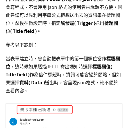
會寫程式、不會運用 json 格式的使用者來說較不方便，因
此建議可以先利用字串公式把想送出去的資訊串在標題欄
位，然後在做設定時，指定
觸發端( Trigger )
送出
標題欄
位( Title field )
。
參考以下範例：
當表單建立時，會自動把表單中的第一個欄位當作
標題欄
位
，這時候如果透過 IFTTT 寄出通知時選擇
標題欄位(
Title field )
作為信件標題時，資訊可能會過於簡略，但如
果選擇
資料( Data )
送出時，會呈現json格式，較不便於
查看內容。