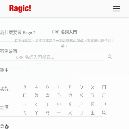
ERP 名詞入門
為什麼要做 Ragic?
看不懂縮寫、抓不到重點？一站速查核心詞彙，零背景也能快速上
手。
案例故事
範本
8
A
B
I
P
ㄅ
ㄆ
ㄇ
功能
ㄈ
ㄉ
ㄊ
ㄋ
ㄌ
ㄍ
ㄎ
ㄏ
ㄐ
ㄑ
ㄒ
ㄓ
ㄔ
ㄕ
ㄖ
ㄗ
定價
ㄘ
ㄚ
ㄢ
ㄧ
ㄨ
ㄩ
㞢
8
登入