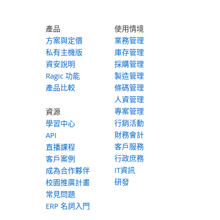
產品
使用情境
方案與定價
業務管理
私有主機版
庫存管理
資安說明
採購管理
Ragic 功能
製造管理
產品比較
條碼管理
人資管理
專案管理
資源
行銷活動
學習中心
財務會計
API
客戶服務
直播課程
行政庶務
客戶案例
IT資訊
成為合作夥伴
研發
校園推廣計畫
常見問題
ERP 名詞入門