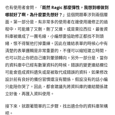
也有使用者會問，「
既然 Ragic 那麼彈性，我想到哪做到
哪就好了啊，為什麼要先想好？
」這個問題牽涉到兩個層
面。第一部分是，有非常多的使用者在邊使用邊修正的過
程中，可能連了又刪，刪了又連，或是東拉西拉，最後資
料庫被連成了一團毛線，小編想要協助修正都找不到頭
緒，恨不得幫他打掉重練。因此在連結表單的時候心中有
清楚的表單邏輯是非常重要的，不僅可以縮短建立時間，
也可以防止你把自己連到暈頭轉向。另外一部分是，當你
的資料庫中已經有數筆資料的時候，錯誤的變更連結欄位
可能會造成資料遺失或是被取代成錯誤的資料，如果修改
設計前有良好的備份習慣還沒有關係，假設沒有的話小編
只能陪你哭了。因此，都會建議先將資料庫的連結關係建
立好後，再匯入資料使用。
接下來，就跟著簡單的三步驟，找出適合你的資料庫架構
吧。