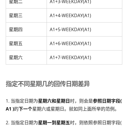
星期二
A1+3-WEEKDAY(A1)
星期三
A1+4-WEEKDAY(A1)
星期四
A1+5-WEEKDAY(A1)
星期五
A1+6-WEEKDAY(A1)
星期六
A1+7-WEEKDAY(A1)
指定不同星期几的回传日期差异
1. 当指定日期为
星期六和星期日
时，则会是
参照日期字段(
A1 )
的
下一个
星期六或星期日。就如同上面所举的范例。
2. 当指定日期为
星期一到星期五
时，则依照参照日期字段(