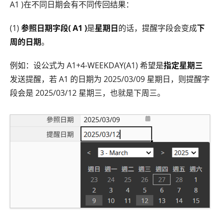
A1 )在不同日期会有不同传回结果：
(1)
参照日期字段( A1 )
是
星期日
的话，提醒字段会变成
下
周的日期
。
例如：设公式为 A1+4-WEEKDAY(A1) 希望是
指定星期三
发送提醒，若 A1 的日期为 2025/03/09 星期日，则提醒字
段会是 2025/03/12 星期三，也就是下周三。