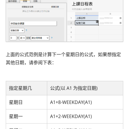
上面的公式范例是计算下一个星期日的公式，如果想指定
其他日期，请参阅下表：
指定星期几
公式(以 A1 为指定日期)
星期日
A1+8-WEEKDAY(A1)
星期一
A1+2-WEEKDAY(A1)