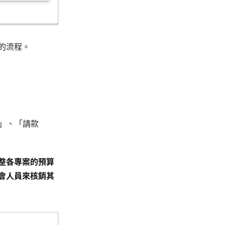
用的流程。
表」、「請款
整各專案的預算
會人員來核銷其