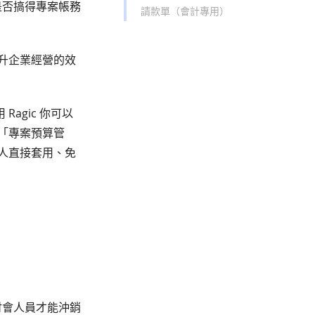
是否搞得專案帳務
請款單（會計專用）
升企業經營的效
agic 你可以
「專案預算管
有人直接套用、免
財會人員才能沖銷