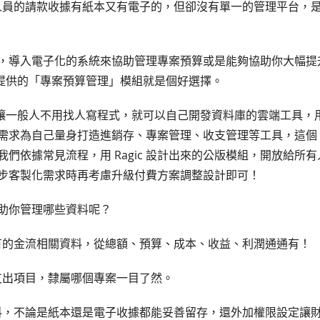
人員的請款收據有紙本又有電子的，但卻沒有單一的管理平台，
，導入電子化的系統來協助管理專案預算或是能夠協助你大幅提
免費提供的「專案預算管理」模組就是個好選擇。
是個讓一般人不用找人寫程式，就可以自己開發資料庫的雲端工具，用 R
需求為自己量身打造進銷存、專案管理、收支管理等工具，這個
我們依據常見流程，用 Ragic 設計出來的公版模組，開放給所
步客製化需求時再考慮升級付費方案調整設計即可！
助你管理哪些資料呢？
案所有的金流相關資料，從總額、預算、成本、收益、利潤通通有！
及支出項目，隸屬哪個專案一目了然。
款資料，不論是紙本還是電子收據都能妥善留存，還外加權限設定讓