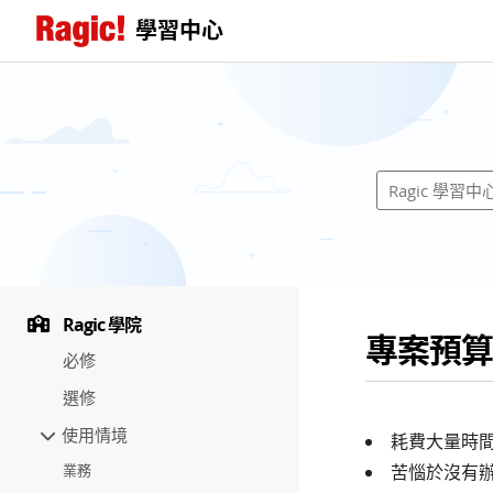
學習中心
Ragic 學院
專案預算
必修
選修
使用情境
耗費大量時
業務
苦惱於沒有