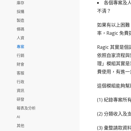
各個專案及
庫存
不清？
採購
製造
如果有以上困難
條碼
率，Ragic 
人資
專案
Ragic 其實
依照自家流程與
行銷
理」模組其實是
財會
費使用，有進一
客服
行政
這個模組能夠幫
資訊
研發
(1) 紀錄專
報表及分析
(2) 分類收入
AI
其他
(3) 彙整請